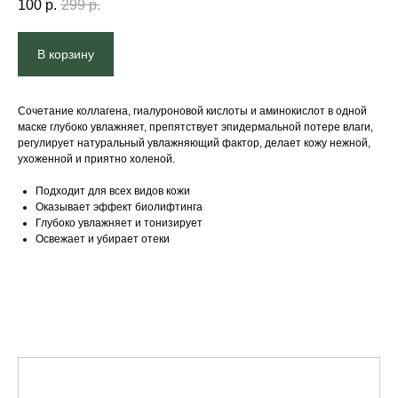
100
р.
299
р.
В корзину
Сочетание коллагена, гиалуроновой кислоты и аминокислот в одной
маске глубоко увлажняет, препятствует эпидермальной потере влаги,
регулирует натуральный увлажняющий фактор, делает кожу нежной,
ухоженной и приятно холеной.
Подходит для всех видов кожи
Оказывает эффект биолифтинга
Глубоко увлажняет и тонизирует
Освежает и убирает отеки