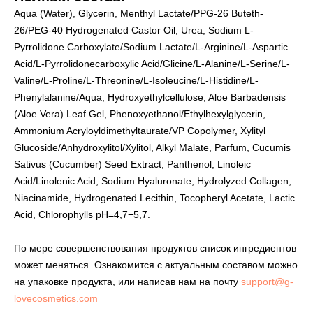
Aqua (Water), Glycerin, Menthyl Lactate/PPG-26 Buteth-
26/PEG-40 Hydrogenated Castor Oil, Urea, Sodium L-
Pyrrolidone Carboxylate/Sodium Lactate/L-Arginine/L-Aspartic
Acid/L-Pyrrolidonecarboxylic Acid/Glicine/L-Alanine/L-Serine/L-
Valine/L-Proline/L-Threonine/L-Isoleucine/L-Histidine/L-
Phenylalanine/Aqua, Hydroxyethylcellulose, Aloe Barbadensis
(Aloe Vera) Leaf Gel, Phenoxyethanol/Ethylhexylglycerin,
Ammonium Acryloyldimethyltaurate/VP Copolymer, Xylityl
Glucoside/Anhydroxylitol/Xylitol, Alkyl Malate, Parfum, Cucumis
Sativus (Cucumber) Seed Extract, Panthenol, Linoleic
Acid/Linolenic Acid, Sodium Hyaluronate, Hydrolyzed Collagen,
Niacinamide, Hydrogenated Lecithin, Tocopheryl Acetate, Lactic
Acid, Chlorophylls рН=4,7−5,7.
По мере совершенствования продуктов список ингредиентов
может меняться. Ознакомится с актуальным составом можно
на упаковке продукта, или написав нам на почту
support@g-
lovecosmetics.com